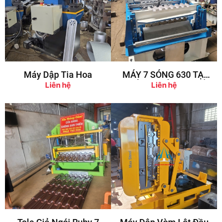
Máy Dập Tia Hoa
MÁY 7 SÓNG 630 TẠI
XƯỞNGXƯỞNG. KHỔ
Liên hệ
Liên hệ
TOLE 914