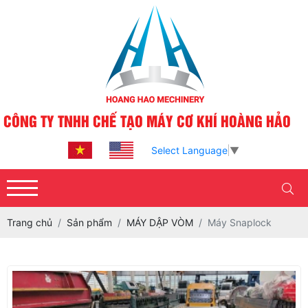
CÔNG TY TNHH CHẾ TẠO MÁY CƠ KHÍ HOÀNG HẢO
Select Language
▼
Trang chủ
Sản phẩm
MÁY DẬP VÒM
Máy Snaplock