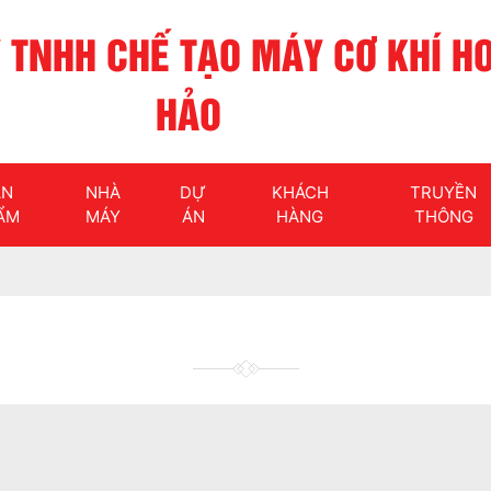
 TNHH CHẾ TẠO MÁY CƠ KHÍ H
HẢO
ẢN
NHÀ
DỰ
KHÁCH
TRUYỀN
ẨM
MÁY
ÁN
HÀNG
THÔNG