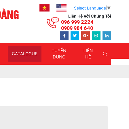
Select Language
▼
OÀNG
Liên Hệ Với Chúng Tôi
096 999 2224
0909 984 640
TUYỂN
LIÊN
CATALOGUE
DỤNG
HỆ